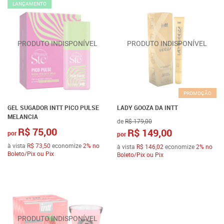
LANÇAMENTO
PROMOÇÃO
GEL SUGADOR INTT PICO PULSE
LADY GOOZA DA INTT
MELANCIA
de
R$ 179,00
R$ 75,00
R$ 149,00
por
por
à vista
R$ 73,50
economize
2%
no
à vista
R$ 146,02
economize
2%
no
Boleto/Pix ou Pix
Boleto/Pix ou Pix