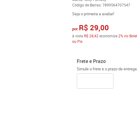
Código de Barras:
7899564707547
Seja o primeira a avaliar!
R$ 29,00
por
à vista
R$ 28,42
economize
2%
no Bole
ou Pix
Frete e Prazo
Simule o frete e o prazo de entreg
o