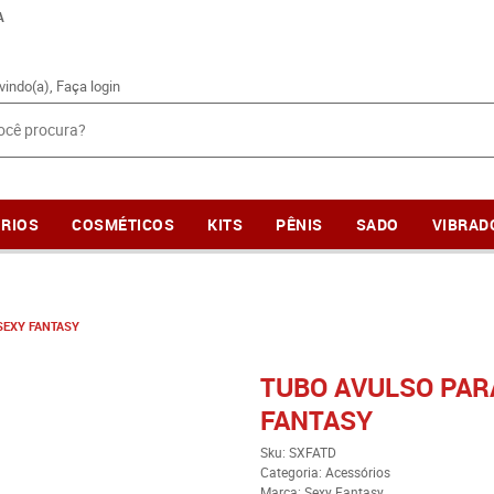
A
vindo(a),
Faça login
RIOS
COSMÉTICOS
KITS
PÊNIS
SADO
VIBRAD
SEXY FANTASY
TUBO AVULSO PAR
FANTASY
Sku:
SXFATD
Categoria:
Acessórios
Marca:
Sexy Fantasy