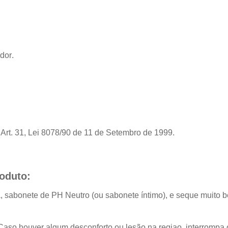
dor
.
rt. 31, Lei 8078/90 de 11 de Setembro de 1999.
oduto:
, sabonete de PH Neutro (ou sabonete íntimo), e seque muito b
Caso houver algum desconforto ou lesão na regiao, interrompa 