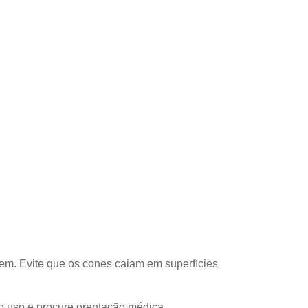
em. Evite que os cones caiam em superfícies
o uso e procure orentação médica.