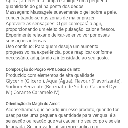
Aplicação: Retire a tampa e aplique uma pequena
quantidade do gel na ponta dos dedos.
Massagem: Massageie suavemente o gel sobre a pele,
concentrando-se nas zonas de maior prazer.
Aproveite as sensações: O gel começará a agir,
proporcionando um efeito de pulsação, calor e frescor.
Experimente relaxar e deixar-se envolver por essas
sensações intensas.
Uso contínuo: Para quem deseja um aumento
progressivo na experiência, pode reaplicar conforme
necessário, adaptando a intensidade ao seu gosto.
Composição do Poção PPK Louca da Intt:
Produzido com elementos de alta qualidade.
Glycerin (Glicerol), Aqua (Água), Flavour (Flavorizante),
Sodium Benzoate (Benzoato de Sódio), Caramel Dye
IV ( Corante Caramelo IV).
Orientação da Magia do Amor:
Aconselhamos que ao adquirir esse produto, quando for
usar, passe uma pequena quantidade para ver qual é a
sensação ou reação que vai causar no seu corpo e se ela
te agrada. Se aprovado, aí sim você aplica em