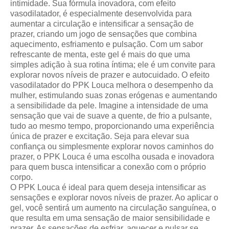
intimidade. Sua fórmula inovadora, com efeito
vasodilatador, é especialmente desenvolvida para
aumentar a circulação e intensificar a sensação de
prazer, criando um jogo de sensações que combina
aquecimento, esfriamento e pulsação. Com um sabor
refrescante de menta, este gel é mais do que uma
simples adição à sua rotina íntima; ele é um convite para
explorar novos níveis de prazer e autocuidado. O efeito
vasodilatador do PPK Louca melhora o desempenho da
mulher, estimulando suas zonas erógenas e aumentando
a sensibilidade da pele. Imagine a intensidade de uma
sensação que vai de suave a quente, de frio a pulsante,
tudo ao mesmo tempo, proporcionando uma experiência
única de prazer e excitação. Seja para elevar sua
confiança ou simplesmente explorar novos caminhos do
prazer, o PPK Louca é uma escolha ousada e inovadora
para quem busca intensificar a conexão com o próprio
corpo.
O PPK Louca é ideal para quem deseja intensificar as
sensações e explorar novos níveis de prazer. Ao aplicar o
gel, você sentirá um aumento na circulação sanguínea, o
que resulta em uma sensação de maior sensibilidade e
prazer. As sensações de esfriar, aquecer e pulsar se