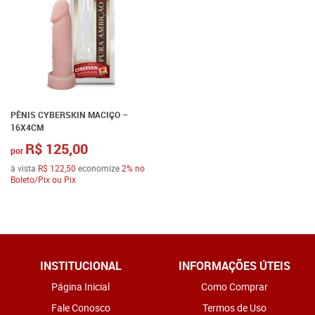
PÊNIS CYBERSKIN MACIÇO –
16X4CM
R$ 125,00
por
à vista
R$ 122,50
economize
2%
no
Boleto/Pix ou Pix
INSTITUCIONAL
INFORMAÇÕES ÚTEIS
Página Inicial
Como Comprar
Fale Conosco
Termos de Uso