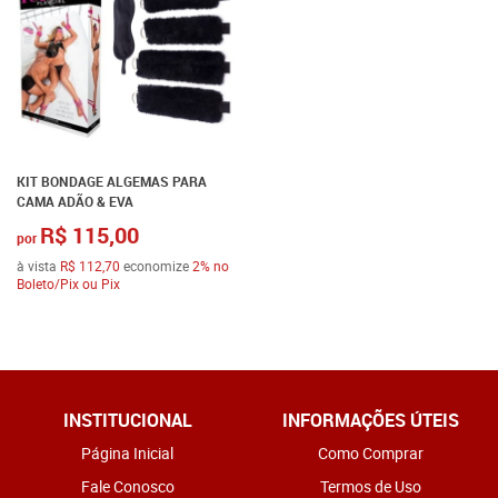
KIT BONDAGE ALGEMAS PARA
CAMA ADÃO & EVA
R$ 115,00
por
à vista
R$ 112,70
economize
2%
no
Boleto/Pix ou Pix
INSTITUCIONAL
INFORMAÇÕES ÚTEIS
Página Inicial
Como Comprar
Fale Conosco
Termos de Uso