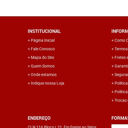
INSTITUCIONAL
INFORM
Página Inicial
Como C
Fale Conosco
Termos
Mapa do Site
Fretes 
Quem Somos
Garanti
Onde estamos
Segura
Indique nossa Loja
Politica
Polític
Trocas 
ENDEREÇO
FORMA
CLN 116 Bloco i, 21, Em frente ao Setor