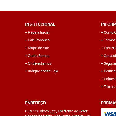
INSTITUCIONAL
INFORM
Página Inicial
Como C
Fale Conosco
Termos
Mapa do Site
Fretes 
Quem Somos
Garanti
Onde estamos
Segura
Indique nossa Loja
Politica
Polític
Trocas 
ENDEREÇO
FORMA
CLN 116 Bloco i, 21, Em frente ao Setor