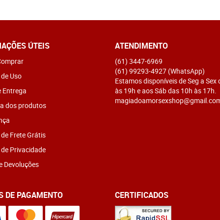
AÇÕES ÚTEIS
ATENDIMENTO
omprar
(61)
3447-6969
(61)
99293-4927
(WhatsApp)
 de Uso
Estamos disponíveis de Seg a Sex
e Entrega
às 19h e aos Sáb das 10h às 17h.
magiadoamorsexshop@gmail.co
a dos produtos
nça
 de Frete Grátis
a de Privacidade
e Devoluções
S DE PAGAMENTO
CERTIFICADOS