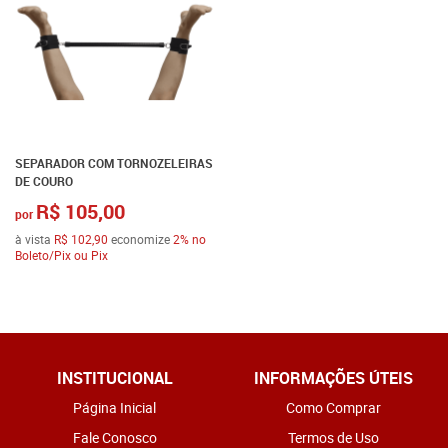
SEPARADOR COM TORNOZELEIRAS
DE COURO
R$ 105,00
por
à vista
R$ 102,90
economize
2%
no
Boleto/Pix ou Pix
INSTITUCIONAL
INFORMAÇÕES ÚTEIS
Página Inicial
Como Comprar
Fale Conosco
Termos de Uso