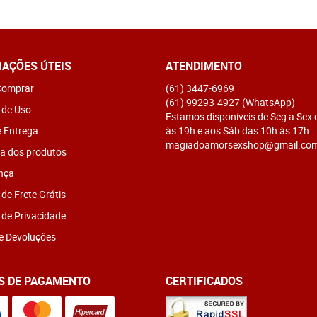
AÇÕES ÚTEIS
ATENDIMENTO
omprar
(61)
3447-6969
(61)
99293-4927
(WhatsApp)
 de Uso
Estamos disponíveis de Seg a Sex
e Entrega
às 19h e aos Sáb das 10h às 17h.
magiadoamorsexshop@gmail.co
a dos produtos
nça
 de Frete Grátis
a de Privacidade
e Devoluções
S DE PAGAMENTO
CERTIFICADOS