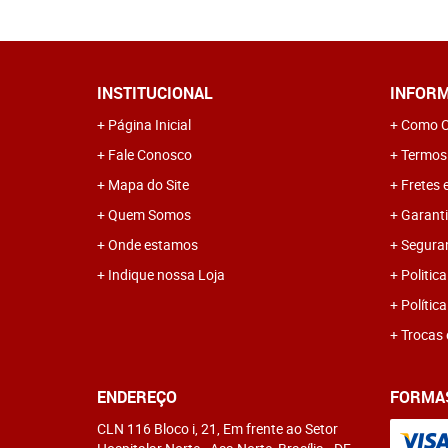
INSTITUCIONAL
INFORM
Página Inicial
Como C
Fale Conosco
Termos
Mapa do Site
Fretes 
Quem Somos
Garanti
Onde estamos
Segura
Indique nossa Loja
Politica
Polític
Trocas 
ENDEREÇO
FORMA
CLN 116 Bloco i, 21, Em frente ao Setor